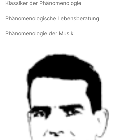
Klassiker der Phänomenologie
Phänomenologische Lebensberatung
Phänomenologie der Musik