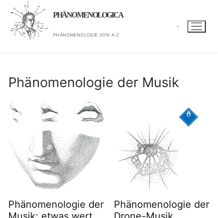
Zum
PHÄNOMENOLOGICA
Inhalt
springen
PHÄNOMENOLOGIE VON A-Z
Suchen nach:
Phänomenologie der Musik
Phänomenologie der
Phänomenologie der
Musik: etwas wert
Drone-Musik