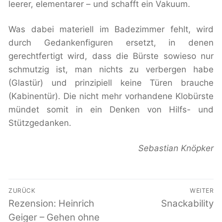
leerer, elementarer – und schafft ein Vakuum.
Was dabei materiell im Badezimmer fehlt, wird
durch Gedankenfiguren ersetzt, in denen
gerechtfertigt wird, dass die Bürste sowieso nur
schmutzig ist, man nichts zu verbergen habe
(Glastür) und prinzipiell keine Türen brauche
(Kabinentür). Die nicht mehr vorhandene Klobürste
mündet somit in ein Denken von Hilfs- und
Stützgedanken.
Sebastian Knöpker
Beitragsnavigation
ZURÜCK
WEITER
Vorheriger
Rezension: Heinrich
Nächster
Snackability
Beitrag:
Beitrag:
Geiger – Gehen ohne