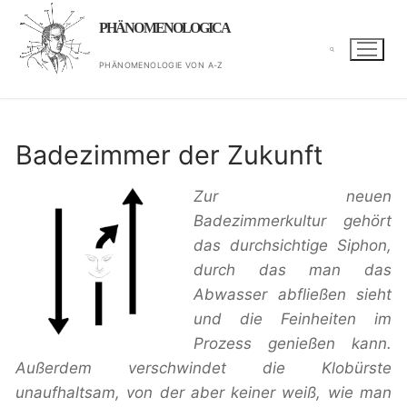
Zum
PHÄNOMENOLOGICA
Inhalt
springen
PHÄNOMENOLOGIE VON A-Z
Suchen nach:
Badezimmer der Zukunft
Zur neuen
Badezimmerkultur gehört
das durchsichtige Siphon,
durch das man das
Abwasser abfließen sieht
und die Feinheiten im
Prozess genießen kann.
Außerdem verschwindet die Klobürste
unaufhaltsam, von der aber keiner weiß, wie man