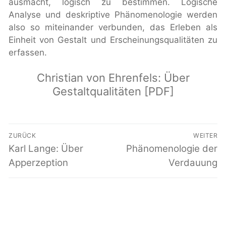
ausmacht, logisch zu bestimmen. Logische
Analyse und deskriptive Phänomenologie werden
also so miteinander verbunden, das Erleben als
Einheit von Gestalt und Erscheinungsqualitäten zu
erfassen.
Christian von Ehrenfels:
Über
Gestaltqualitäten [PDF]
Beitragsnavigation
ZURÜCK
WEITER
Vorheriger
Karl Lange: Über
Nächster
Phänomenologie der
Beitrag:
Beitrag:
Apperzeption
Verdauung