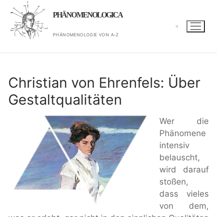
Zum
PHÄNOMENOLOGICA
Inhalt
springen
PHÄNOMENOLOGIE VON A-Z
Suchen nach:
Christian von Ehrenfels: Über
Gestaltqualitäten
Wer die
Phänomene
intensiv
belauscht,
wird darauf
stoßen,
dass vieles
von dem,