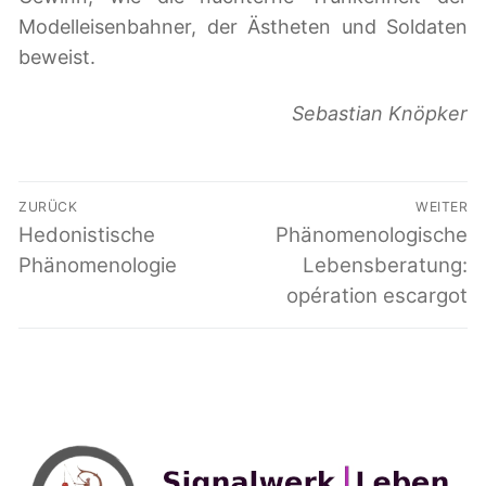
Modelleisenbahner, der Ästheten und Soldaten
beweist.
Sebastian Knöpker
Beitragsnavigation
ZURÜCK
WEITER
Vorheriger
Hedonistische
Nächster
Phänomenologische
Beitrag:
Beitrag:
Phänomenologie
Lebensberatung:
opération escargot