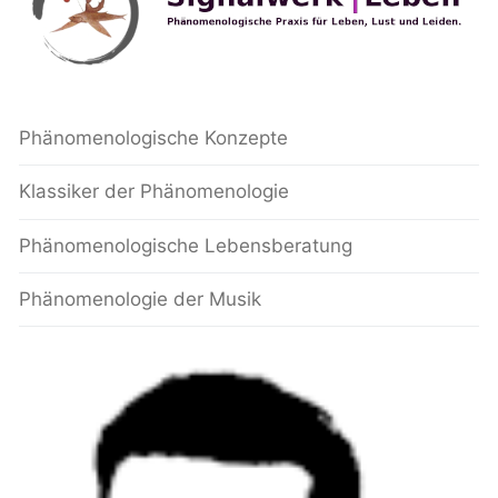
Phänomenologische Konzepte
Klassiker der Phänomenologie
Phänomenologische Lebensberatung
Phänomenologie der Musik