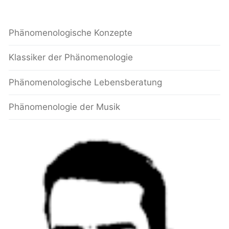
Phänomenologische Konzepte
Klassiker der Phänomenologie
Phänomenologische Lebensberatung
Phänomenologie der Musik