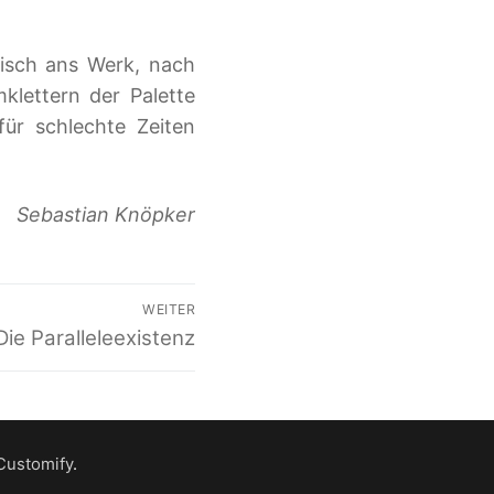
isch ans Werk, nach
ettern der Palette
für schlechte Zeiten
Sebastian Knöpker
WEITER
Nächster
Die Paralleleexistenz
Beitrag:
Customify
.