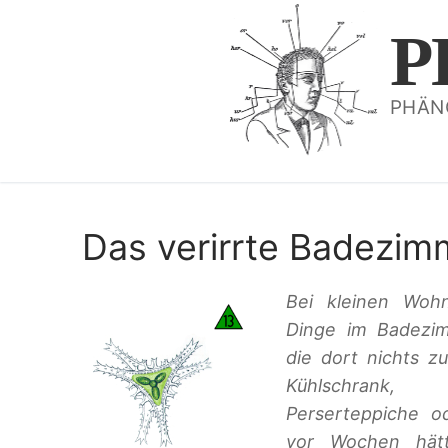
Zum
P
Inhalt
springen
PHÄN
Das verirrte Badezim
Bei kleinen Woh
Dinge im Badezim
die dort nichts z
Kühlschrank
Perserteppiche o
vor Wochen hätt