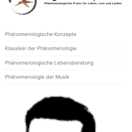
Phänomenologische Konzepte
Klassiker der Phänomenologie
Phänomenologische Lebensberatung
Phänomenologie der Musik