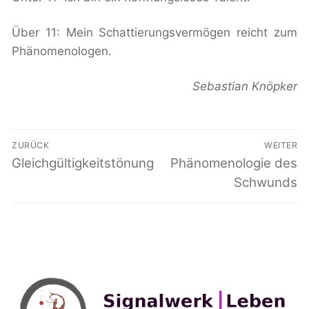
Über 11: Mein Schattierungsvermögen reicht zum
Phänomenologen.
Sebastian Knöpker
Beitragsnavigation
ZURÜCK
WEITER
Vorheriger
Gleichgültigkeitstönung
Nächster
Phänomenologie des
Beitrag:
Beitrag:
Schwunds