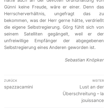
hätte auch an der devoten Grundhaltung von
Günni keine Freude, wäre er einer. Denn das
Herrscherverhältnis, ungefragt das zu
bekommen, was der Herr gerne hätte, verdrießt
die eigene Selbstregierung. Görg fühlt sich von
seinem Satelliten gegängelt, weil er der
unfreiwillige Empfänger der abgegebenen
Selbstregierung eines Anderen geworden ist.
Sebastian Knöpker
Beitragsnavigation
ZURÜCK
WEITER
Vorheriger
spazzacamini
Nächster
Lust an der
Beitrag:
Beitrag:
Überschreitung – la
jouissance