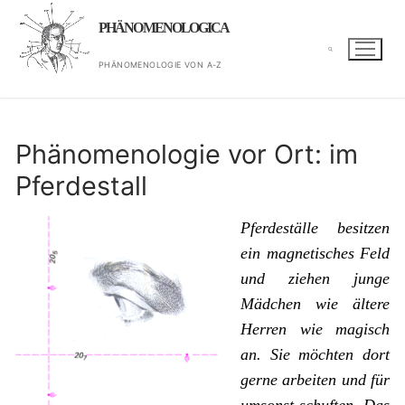
Zum
PHÄNOMENOLOGICA
Inhalt
springen
PHÄNOMENOLOGIE VON A-Z
Suchen nach:
Phänomenologie vor Ort: im
Pferdestall
Pferdeställe besitzen
ein magnetisches Feld
und ziehen junge
Mädchen wie ältere
Herren wie magisch
an. Sie möchten dort
gerne arbeiten und für