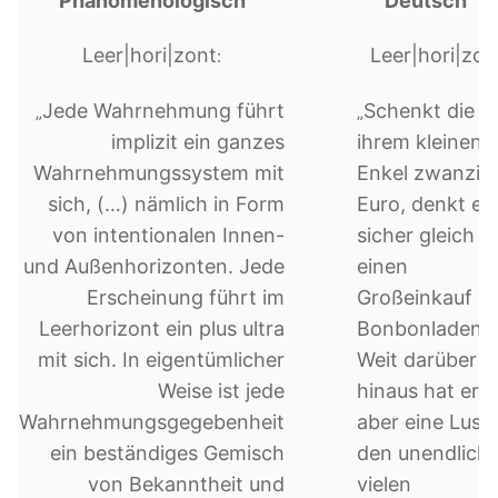
Phänomenologisch
Deutsch
Leer|hori|zont
Leer|hori|zon
:
Jede Wahrnehmung führt
Schenkt die 
„
„
implizit ein ganzes
ihrem kleinen
Wahrnehmungssystem mit
Enkel zwanzig
sich, (…) nämlich in Form
Euro, denkt er
von intentionalen Innen-
sicher gleich a
und Außenhorizonten. Jede
einen
Erscheinung führt im
Großeinkauf i
Leerhorizont ein plus ultra
Bonbonladen.
mit sich. In eigentümlicher
Weit darüber
Weise ist jede
hinaus hat er
Wahrnehmungsgegebenheit
aber eine Lust
ein beständiges Gemisch
den unendlich
von Bekanntheit und
vielen