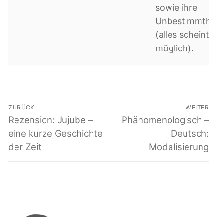
sowie ihre
Unbestimmthei
(alles scheint
möglich).
Beitragsnavigation
ZURÜCK
WEITER
Vorheriger
Rezension: Jujube –
Nächster
Phänomenologisch –
Beitrag:
Beitrag:
eine kurze Geschichte
Deutsch:
der Zeit
Modalisierung