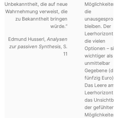
Unbekanntheit, die auf neue
Möglichkeiten,
Wahrnehmung verweist, die
die
zu Bekanntheit bringen
unausgesproc
würde.“
bleiben. Der
Leerhorizont –
Edmund Husserl,
Analysen
die vielen
zur passiven Synthesis
, S.
Optionen – sin
11
wichtiger als d
unmittelbar
Gegebene (die
fünfzig Euro).
Das Leere am
Leerhorizont is
das Unsichtba
der gefühlten
Möglichkeiten,