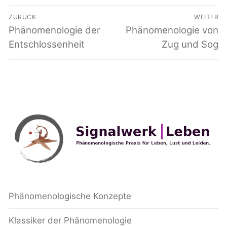
Beitragsnavigation
ZURÜCK
WEITER
Vorheriger
Phänomenologie der
Nächster
Phänomenologie von
Beitrag:
Beitrag:
Entschlossenheit
Zug und Sog
Phänomenologische Konzepte
Klassiker der Phänomenologie