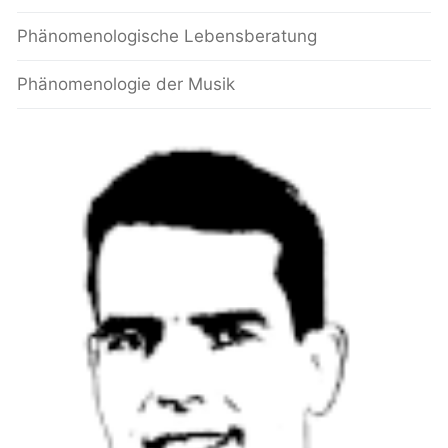
Phänomenologische Lebensberatung
Phänomenologie der Musik