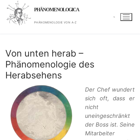
Zum
PHÄNOMENOLOGICA
Inhalt
springen
PHÄNOMENOLOGIE VON A-Z
Suchen nach:
Von unten herab –
Phänomenologie des
Herabsehens
Der Chef wundert
sich oft, dass er
nicht
uneingeschränkt
der Boss ist. Seine
Mitarbeiter