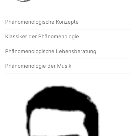
Phänomenologische Konzepte
Klassiker der Phänomenologie
Phänomenologische Lebensberatung
Phänomenologie der Musik