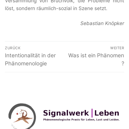
Versammlung von Bruchvolk, die Probleme nicht
löst, sondern räumlich-sozial in Szene setzt.
Sebastian Knöpker
Beitragsnavigation
ZURÜCK
WEITER
Vorheriger
Intentionalität in der
Nächster
Was ist ein Phänomen
Beitrag:
Beitrag:
Phänomenologie
?