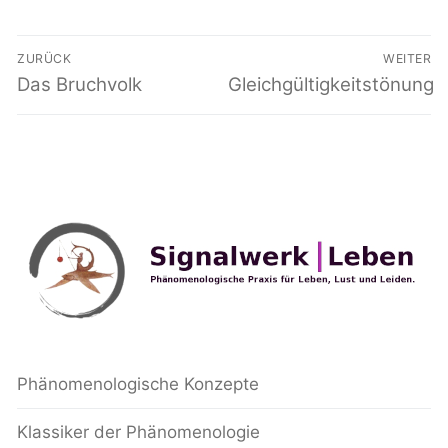
Beitragsnavigation
ZURÜCK
WEITER
Vorheriger
Das Bruchvolk
Nächster
Gleichgültigkeitstönung
Beitrag:
Beitrag:
Phänomenologische Konzepte
Klassiker der Phänomenologie