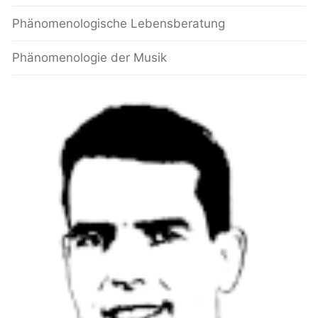
Phänomenologische Lebensberatung
Phänomenologie der Musik