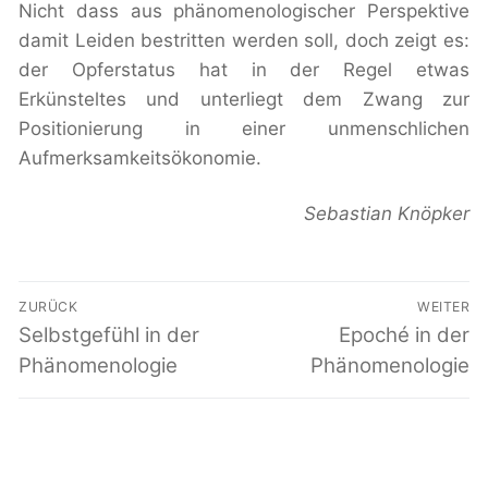
Nicht dass aus phänomenologischer Perspektive
damit Leiden bestritten werden soll, doch zeigt es:
der Opferstatus hat in der Regel etwas
Erkünsteltes und unterliegt dem Zwang zur
Positionierung in einer unmenschlichen
Aufmerksamkeitsökonomie.
Sebastian Knöpker
Beitragsnavigation
ZURÜCK
WEITER
Vorheriger
Selbstgefühl in der
Nächster
Epoché in der
Beitrag:
Beitrag:
Phänomenologie
Phänomenologie