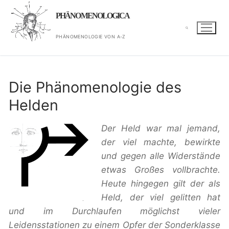
Zum
PHÄNOMENOLOGICA
Inhalt
springen
PHÄNOMENOLOGIE VON A-Z
Suchen nach:
Die Phänomenologie des
Helden
Der Held war mal jemand,
der viel machte, bewirkte
und gegen alle Widerstände
etwas Großes vollbrachte.
Heute hingegen gilt der als
Held, der viel gelitten hat
und im Durchlaufen möglichst vieler
Leidensstationen zu einem Opfer der Sonderklasse