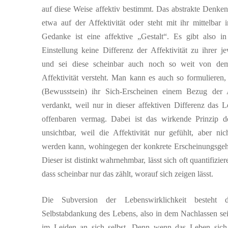
auf diese Weise affektiv bestimmt. Das abstrakte Denken
etwa auf der Affektivität oder steht mit ihr mittelbar
Gedanke ist eine affektive „Gestalt“. Es gibt also i
Einstellung keine Differenz der Affektivität zu ihrer j
und sei diese scheinbar auch noch so weit von dem
Affektivität versteht. Man kann es auch so formulieren,
(Bewusstsein) ihr Sich-Erscheinen einem Bezug der Af
verdankt, weil nur in dieser affektiven Differenz das L
offenbaren vermag. Dabei ist das wirkende Prinzip d
unsichtbar, weil die Affektivität nur gefühlt, aber n
werden kann, wohingegen der konkrete Erscheinungsgehalt
Dieser ist distinkt wahrnehmbar, lässt sich oft quantifizier
dass scheinbar nur das zählt, worauf sich zeigen lässt.
Die Subversion der Lebenswirklichkeit besteht
Selbstabdankung des Lebens, also in dem Nachlassen sein
im Leiden an sich selbst. Denn wenn das Leben sich 