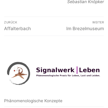
Sebastian Knöpker
Beitragsnavigation
ZURÜCK
WEITER
Vorheriger
Affalterbach
Nächster
Im Brezelmuseum
Beitrag:
Beitrag:
Phänomenologische Konzepte