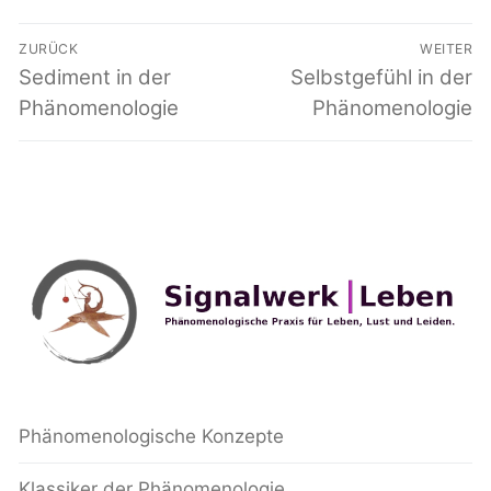
Beitragsnavigation
ZURÜCK
WEITER
Vorheriger
Sediment in der
Nächster
Selbstgefühl in der
Beitrag:
Beitrag:
Phänomenologie
Phänomenologie
Phänomenologische Konzepte
Klassiker der Phänomenologie