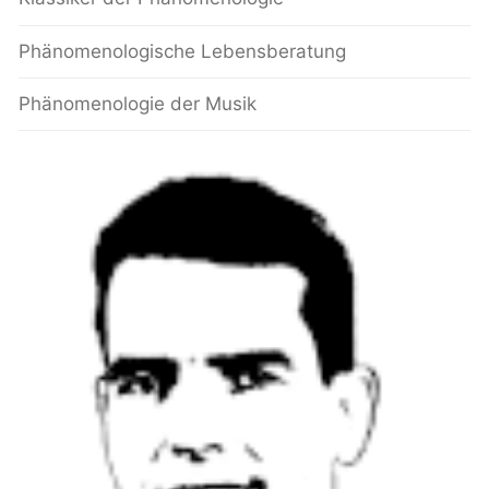
Phänomenologische Lebensberatung
Phänomenologie der Musik