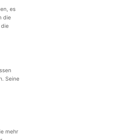
en, es
n die
 die
üssen
n. Seine
ie mehr