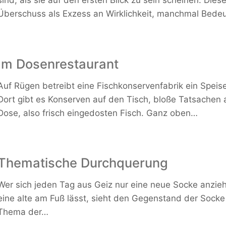
sind, als sie auf den ersten Blick zu sein scheinen. Diese
Überschuss als Exzess an Wirklichkeit, manchmal Bede
Im Dosenrestaurant
Auf Rügen betreibt eine Fischkonservenfabrik ein Speise
Dort gibt es Konserven auf den Tisch, bloße Tatsachen 
Dose, also frisch eingedosten Fisch. Ganz oben…
Thematische Durchquerung
Wer sich jeden Tag aus Geiz nur eine neue Socke anzie
eine alte am Fuß lässt, sieht den Gegenstand der Sock
Thema der…