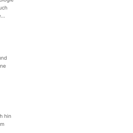
uch
e…
 und
ine
h hin
em