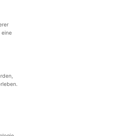
erer
 eine
erden,
erleben.
ologie