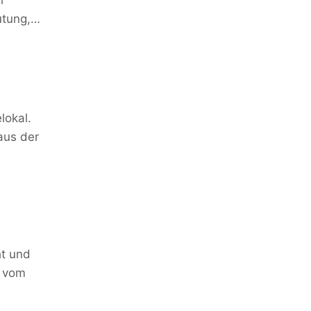
r
utung,…
lokal.
aus der
ht und
e vom