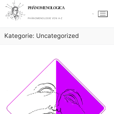
Zum
PHÄNOMENOLOGICA
Inhalt
springen
PHÄNOMENOLOGIE VON A-Z
Suchen nach:
Kategorie:
Uncategorized