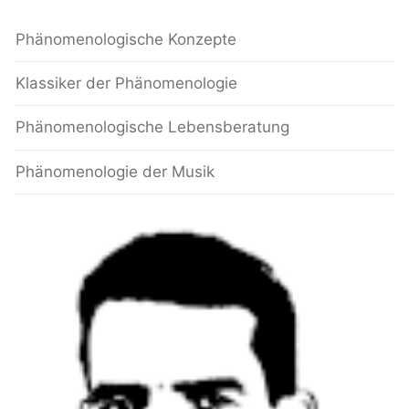
Phänomenologische Konzepte
Klassiker der Phänomenologie
Phänomenologische Lebensberatung
Phänomenologie der Musik