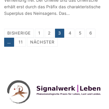
Verneinung frei. Der Unwille und das Unwirsche
erhält erst durch das Präfix das charakteristische
Superplus des Neinsagens. Das…
Seitennummerierung
BISHERIGE
1
2
3
4
5
6
der
…
11
NÄCHSTER
Beiträge