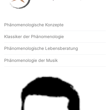
Phänomenologische Konzepte
Klassiker der Phänomenologie
Phänomenologische Lebensberatung
Phänomenologie der Musik