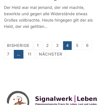
Der Held war mal jemand, der viel machte,
bewirkte und gegen alle Widerstände etwas
Großes vollbrachte. Heute hingegen gilt der als
Held, der viel gelitten…
Seitennummerierung
BISHERIGE
1
2
3
4
5
6
der
7
…
11
NÄCHSTER
Beiträge