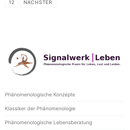
der
12
NÄCHSTER
Beiträge
Phänomenologische Konzepte
Klassiker der Phänomenologie
Phänomenologische Lebensberatung